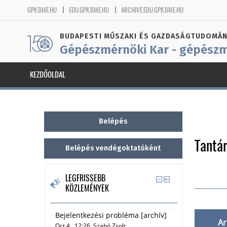
GPK.BME.HU
EDU.GPK.BME.HU
ARCHIVE.EDU.GPK.BME.HU
BUDAPESTI MŰSZAKI ÉS GAZDASÁGTUDOMÁN
Gépészmérnöki Kar - gépészm
KEZDŐOLDAL
Tantá
LEGFRISSEBB
KÖZLEMÉNYEK
Bejelentkezési probléma [archív]
Ar
Oct 4., 12:26
Szabó Zsolt