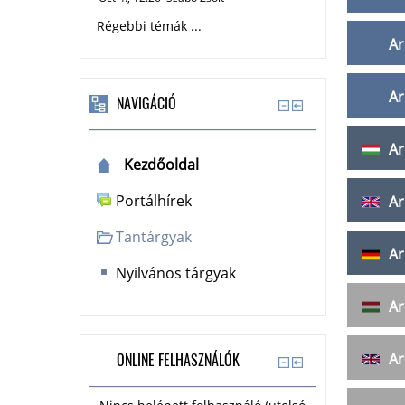
Régebbi témák
...
Ar
Ar
NAVIGÁCIÓ
Ar
Kezdőoldal
Portálhírek
Ar
Tantárgyak
Ar
Nyilvános tárgyak
Ar
Ar
ONLINE FELHASZNÁLÓK