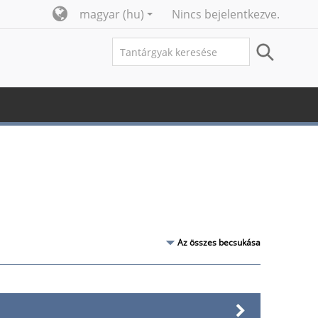
magyar ‎(hu)‎
Nincs bejelentkezve.
Az összes becsukása