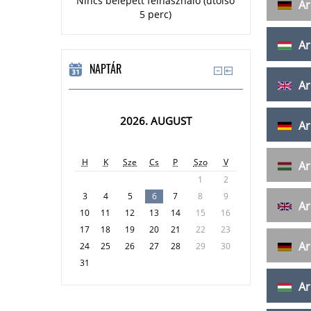
Nincs belépett felhasználó (utolsó
Ar
5 perc)
Ar
NAPTÁR
Ar
2026. AUGUST
Ar
H
K
Sze
Cs
P
Szo
V
Ar
1
2
3
4
5
6
7
8
9
Ar
10
11
12
13
14
15
16
17
18
19
20
21
22
23
Ar
24
25
26
27
28
29
30
31
Ar