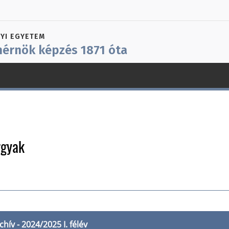
YI EGYETEM
érnök képzés 1871 óta
rgyak
chív - 2024/2025 I. félév