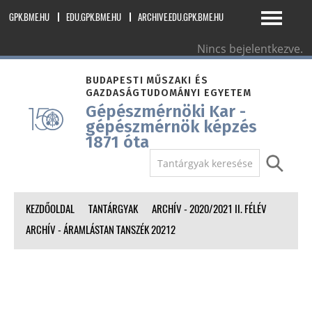
GPK.BME.HU
EDU.GPK.BME.HU
ARCHIVE.EDU.GPK.BME.HU
Nincs bejelentkezve.
magyar ‎(hu)‎
BUDAPESTI MŰSZAKI ÉS
GAZDASÁGTUDOMÁNYI EGYETEM
Gépészmérnöki Kar -
gépészmérnök képzés
1871 óta
KEZDŐOLDAL
TANTÁRGYAK
ARCHÍV - 2020/2021 II. FÉLÉV
ARCHÍV - ÁRAMLÁSTAN TANSZÉK 20212