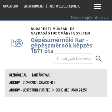
GPK.BME.HU
EDU.GPK.BME.HU
ARCHIVE.EDU.GPK.BME.HU
Nincs bejelentkezve.
magyar ‎(hu)‎
BUDAPESTI MŰSZAKI ÉS
GAZDASÁGTUDOMÁNYI EGYETEM
Gépészmérnöki Kar -
gépészmérnök képzés
1871 óta
KEZDŐOLDAL
TANTÁRGYAK
ARCHIV - 2024/2025 SEMESTER I
ARCHIV - LEHRSTUHL FÜR TECHNISCHE MECHANIK 24251