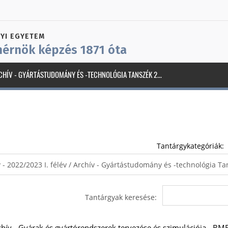
YI EGYETEM
érnök képzés 1871 óta
CHÍV - GYÁRTÁSTUDOMÁNY ÉS -TECHNOLÓGIA TANSZÉK 2...
Tantárgykategóriák:
Tantárgyak keresése:
chív - Gyárak és gyártórendszerek tervezése és szimulációja -