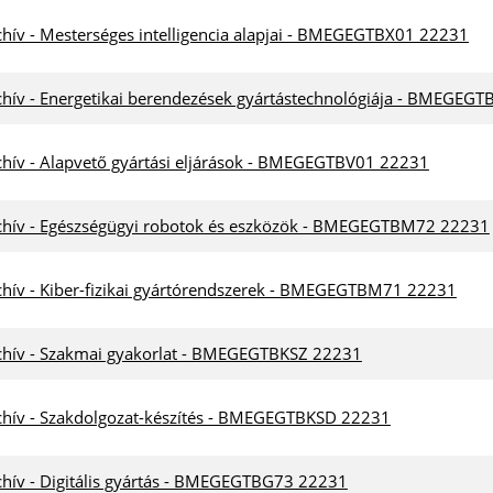
chív - Mesterséges intelligencia alapjai - BMEGEGTBX01 22231
chív - Energetikai berendezések gyártástechnológiája - BMEGEG
chív - Alapvető gyártási eljárások - BMEGEGTBV01 22231
chív - Egészségügyi robotok és eszközök - BMEGEGTBM72 22231
chív - Kiber-fizikai gyártórendszerek - BMEGEGTBM71 22231
chív - Szakmai gyakorlat - BMEGEGTBKSZ 22231
chív - Szakdolgozat-készítés - BMEGEGTBKSD 22231
chív - Digitális gyártás - BMEGEGTBG73 22231