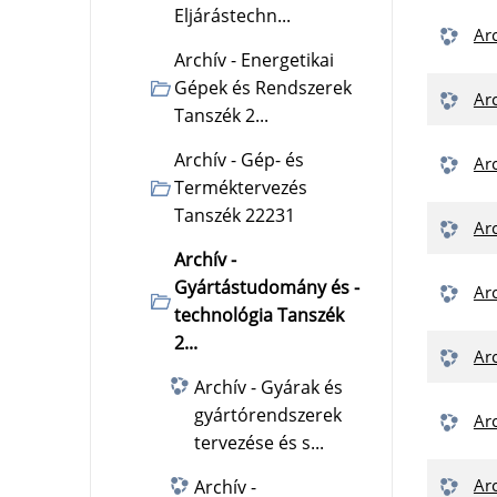
Eljárástechn...
Ar
Archív - Energetikai
Gépek és Rendszerek
Ar
Tanszék 2...
Archív - Gép- és
Ar
Terméktervezés
Tanszék 22231
Ar
Archív -
Gyártástudomány és -
Ar
technológia Tanszék
2...
Ar
Archív - Gyárak és
gyártórendszerek
Ar
tervezése és s...
Ar
Archív -