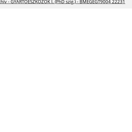
chív - GYÁRTÓESZKÖZÖK I. (PhD szig.) - BMEGEGT9004 22231