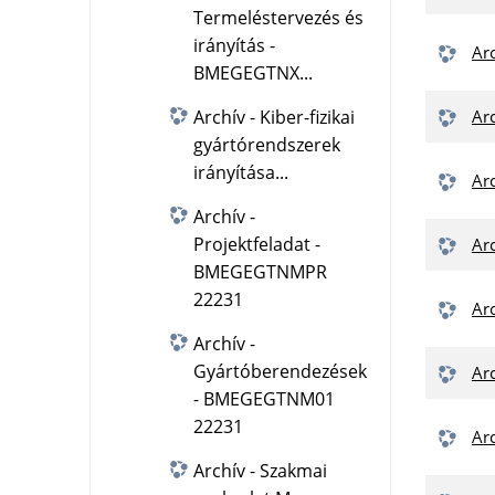
Termeléstervezés és
irányítás -
Ar
BMEGEGTNX...
Archív - Kiber-fizikai
Ar
gyártórendszerek
irányítása...
Ar
Archív -
Projektfeladat -
Ar
BMEGEGTNMPR
22231
Ar
Archív -
Gyártóberendezések
Ar
- BMEGEGTNM01
22231
Ar
Archív - Szakmai