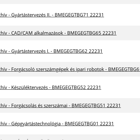
chív - Gyártástervezés II. - BMEGEGTBG71 22231
chív - CAD/CAM alkalmazások - BMEGEGTBG65 22231
chív - Gyártástervezés I. - BMEGEGTBG62 22231
chív - Forgácsoló szerszámgépek és ipari robotok - BMEGEGTBG
chív - Készüléktervezés - BMEGEGTBG52 22231
chív - Forgácsolás és szerszámai - BMEGEGTBG51 22231
chív - Gépgyártástechnológia - BMEGEGTBG01 22231