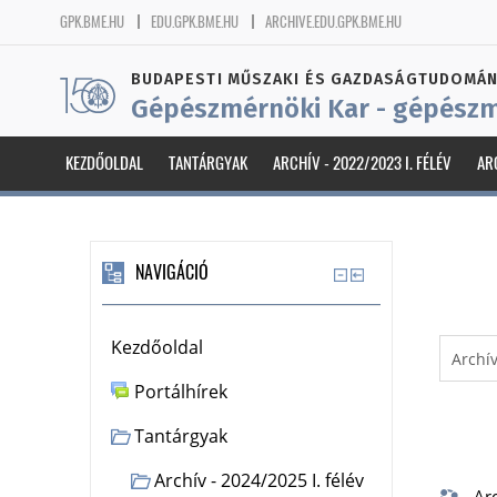
GPK.BME.HU
EDU.GPK.BME.HU
ARCHIVE.EDU.GPK.BME.HU
BUDAPESTI MŰSZAKI ÉS GAZDASÁGTUDOMÁN
Gépészmérnöki Kar - gépészm
KEZDŐOLDAL
TANTÁRGYAK
ARCHÍV - 2022/2023 I. FÉLÉV
AR
NAVIGÁCIÓ
Kezdőoldal
Portálhírek
Tantárgyak
Archív - 2024/2025 I. félév
Ar