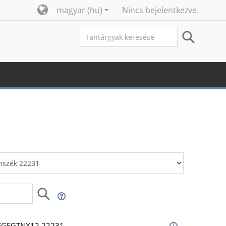
magyar ‎(hu)‎
Nincs bejelentkezve.
 BMEGEGTNX12 22231