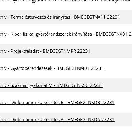
chív - Termeléstervezés és irányítás - BMEGEGTNX11 22231
chív - Kiber-fizikai gyártórendszerek irányítása - BMEGEGTNX01 
chív - Projektfeladat - BMEGEGTNMPR 22231
chív - Gyártóberendezések - BMEGEGTNM01 22231
chív - Szakmai gyakorlat M - BMEGEGTNKSG 22231
chív - Diplomamunka-készítés B - BMEGEGTNKDB 22231
chív - Diplomamunka-készítés A - BMEGEGTNKDA 22231