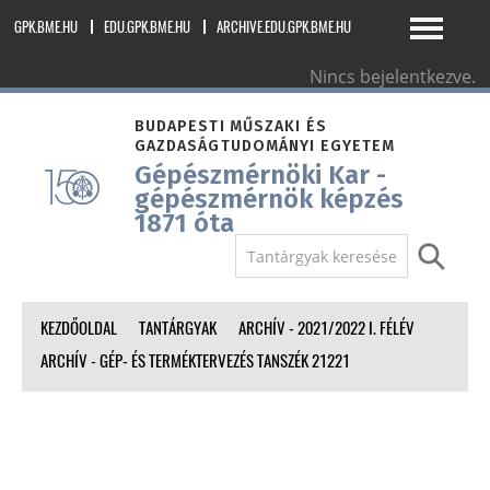
GPK.BME.HU
EDU.GPK.BME.HU
ARCHIVE.EDU.GPK.BME.HU
Nincs bejelentkezve.
magyar ‎(hu)‎
BUDAPESTI MŰSZAKI ÉS
GAZDASÁGTUDOMÁNYI EGYETEM
Gépészmérnöki Kar -
gépészmérnök képzés
1871 óta
KEZDŐOLDAL
TANTÁRGYAK
ARCHÍV - 2021/2022 I. FÉLÉV
ARCHÍV - GÉP- ÉS TERMÉKTERVEZÉS TANSZÉK 21221