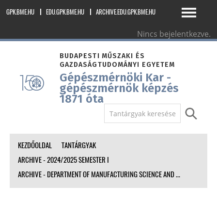
GPK.BME.HU
EDU.GPK.BME.HU
ARCHIVE.EDU.GPK.BME.HU
Nincs bejelentkezve.
magyar ‎(hu)‎
BUDAPESTI MŰSZAKI ÉS
GAZDASÁGTUDOMÁNYI EGYETEM
Gépészmérnöki Kar -
gépészmérnök képzés
1871 óta
KEZDŐOLDAL
TANTÁRGYAK
ARCHIVE - 2024/2025 SEMESTER I
ARCHIVE - DEPARTMENT OF MANUFACTURING SCIENCE AND ...